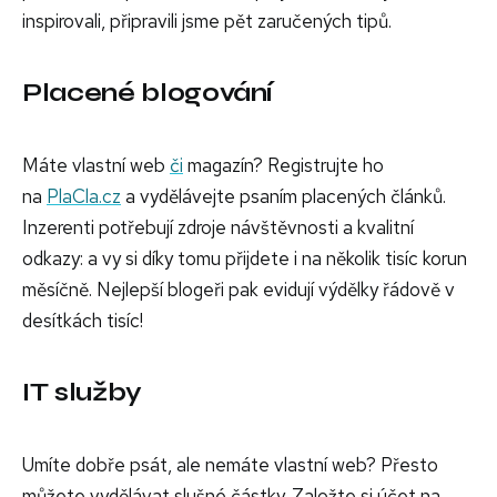
inspirovali, připravili jsme pět zaručených tipů.
Placené blogování
Máte vlastní web
či
magazín? Registrujte ho
na
PlaCla.cz
a vydělávejte psaním placených článků.
Inzerenti potřebují zdroje návštěvnosti a kvalitní
odkazy: a vy si díky tomu přijdete i na několik tisíc korun
měsíčně. Nejlepší blogeři pak evidují výdělky řádově v
desítkách tisíc!
IT služby
Umíte dobře psát, ale nemáte vlastní web? Přesto
můžete vydělávat slušné částky. Založte si účet na