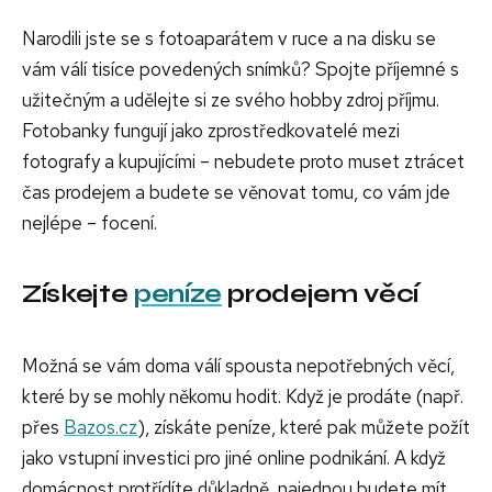
Narodili jste se s fotoaparátem v ruce a na disku se
vám válí tisíce povedených snímků? Spojte příjemné s
užitečným a udělejte si ze svého hobby zdroj příjmu.
Fotobanky fungují jako zprostředkovatelé mezi
fotografy a kupujícími – nebudete proto muset ztrácet
čas prodejem a budete se věnovat tomu, co vám jde
nejlépe – focení.
Získejte
peníze
prodejem věcí
Možná se vám doma válí spousta nepotřebných věcí,
které by se mohly někomu hodit. Když je prodáte (např.
přes
Bazos.cz
), získáte peníze, které pak můžete požít
jako vstupní investici pro jiné online podnikání. A když
domácnost protřídíte důkladně, najednou budete mít