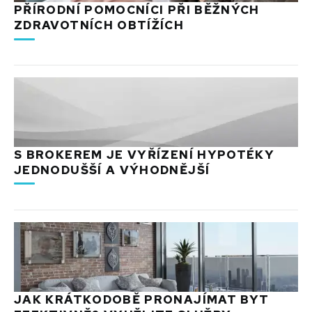
PŘÍRODNÍ POMOCNÍCI PŘI BĚŽNÝCH
ZDRAVOTNÍCH OBTÍŽÍCH
S BROKEREM JE VYŘÍZENÍ HYPOTÉKY
JEDNODUŠŠÍ A VÝHODNĚJŠÍ
JAK KRÁTKODOBĚ PRONAJÍMAT BYT