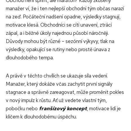
Obchod není sprint, ale maraton?
Každý zkušený
manažer ví, že i ten nejlepší obchodní tým občas narazí
na zeď. Počáteční nadšení opadne, výsledky stagnují,
motivace klesá. Obchodníci se cítí unavení, ztrácí
zápal, a i běžné úkoly najednou působí náročněji.
Důvody mohou být různé – sezónní výkyvy, tlak na
výsledky, opakující se rutiny nebo prostě únava z
dlouhodobého tempa.
A právě v těchto chvílích se ukazuje síla vedení.
Manažer, který dokáže včas zachytit první signály
stagnace a správně zareagovat, může proměnit pokles
v nový impulz k růstu. Ať už vedete vlastní tým,
pobočku nebo
franšízový koncept
, motivace lidí je
klíčem k dlouhodobému úspěchu.