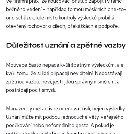
Ve firemní praxi lze koučovací přístup zapojit i v rámci
běžného vedení – například formou měsíčních one-to-
one schůzek, kde místo kontroly výsledků probíhá
otevřený rozhovor o cílech, překážkách a podpoře.
Důležitost uznání a zpětné vazby
Motivace často nepadá kvůli špatným výsledkům, ale
kvůli tomu, že si lidé připadají neviditelní. Nedostávají
zpětnou vazbu, neví, jestli jdou správným směrem, a
postrádají pocit smyslu.
Manažer by měl aktivně oceňovat úsilí, nejen výsledky.
Uznání může mít podobu jednoduché věty, veřejného
poděkování nebo neformálního gesta. A pokud je
potřeba kritika, měla by být konstruktivní, věcná a