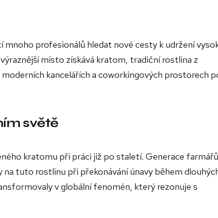
tí mnoho profesionálů hledat nové cesty k udržení vyso
výraznější místo získává kratom, tradiční rostlina z
 v moderních kancelářích a coworkingových prostorech p
ním světě
ného kratomu při práci již po staletí. Generace farmářů
ly na tuto rostlinu při překonávání únavy během dlouhýc
ransformovaly v globální fenomén, který rezonuje s