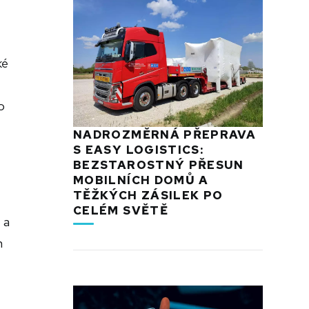
ké
o
NADROZMĚRNÁ PŘEPRAVA
S EASY LOGISTICS:
BEZSTAROSTNÝ PŘESUN
MOBILNÍCH DOMŮ A
TĚŽKÝCH ZÁSILEK PO
CELÉM SVĚTĚ
 a
h