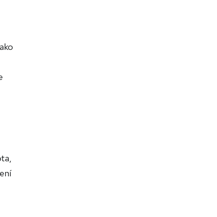
Jako
e
ta,
ení