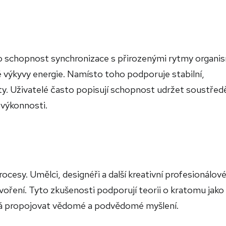
 schopnost synchronizace s přirozenými rytmy organi
výkyvy energie. Namísto toho podporuje stabilní,
ty. Uživatelé často popisují schopnost udržet soustřed
 výkonnosti.
cesy. Umělci, designéři a další kreativní profesionálov
tvoření. Tyto zkušenosti podporují teorii o kratomu jako
há propojovat vědomé a podvědomé myšlení.