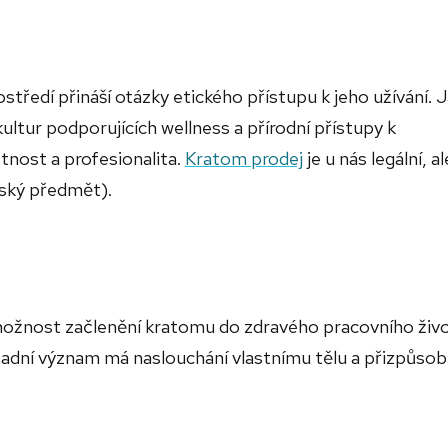
tředí přináší otázky etického přístupu k jeho užívání. 
ultur podporujících wellness a přírodní přístupy k
tnost a profesionalita.
Kratom prodej
je u nás legální, al
lský předmět).
možnost začlenění kratomu do zdravého pracovního živo
adní význam má naslouchání vlastnímu tělu a přizpůsob