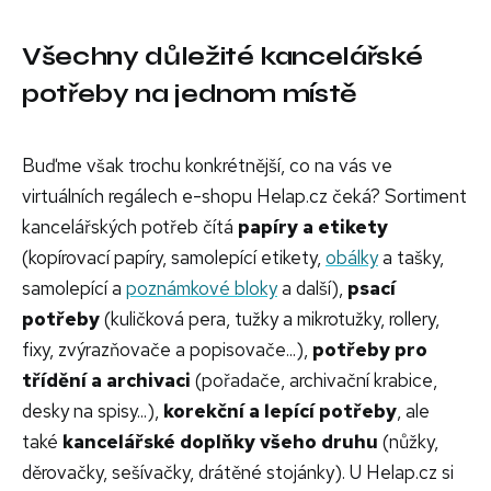
Všechny důležité kancelářské
potřeby na jednom místě
Buďme však trochu konkrétnější, co na vás ve
virtuálních regálech e-shopu Helap.cz čeká? Sortiment
kancelářských potřeb čítá
papíry a etikety
(kopírovací papíry, samolepící etikety,
obálky
a tašky,
samolepící a
poznámkové bloky
a další),
psací
potřeby
(kuličková pera, tužky a mikrotužky, rollery,
fixy, zvýrazňovače a popisovače...),
potřeby pro
třídění a archivaci
(pořadače, archivační krabice,
desky na spisy...),
korekční a lepící potřeby
, ale
také
kancelářské doplňky všeho druhu
(nůžky,
děrovačky, sešívačky, drátěné stojánky). U Helap.cz si