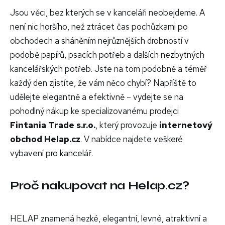
Jsou věci, bez kterých se v kanceláři neobejdeme. A
není nic horšího, než ztrácet čas pochůzkami po
obchodech a sháněním nejrůznějších drobností v
podobě papírů, psacích potřeb a dalších nezbytných
kancelářských potřeb. Jste na tom podobně a téměř
každý den zjistíte, že vám něco chybí? Napříště to
udělejte elegantně a efektivně – vydejte se na
pohodlný nákup ke specializovanému prodejci
Fintania Trade s.r.o.
, který provozuje
internetový
obchod Helap.cz
. V nabídce najdete veškeré
vybavení pro kancelář.
Proč nakupovat na Helap.cz?
HELAP znamená hezké, elegantní, levné, atraktivní a