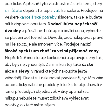
praktické. A přesně tyto vlastnosti má sortiment, který
si
můžete
objednat z tepla
vaší
kanceláře. Prodejce má
veškeré
kancelářské potřeby
skladem, takže je budete
mít k dispozici obratem.
Dodací lhůta nepřekročí
dva dny
a přesáhne-li nákup minimální cenu, vyhnete
se placení poštovného. Důvodů, proč nakupovat právě
na Helap.cz, je ale mnohem více. Prodejce nabízí
široké spektrum zboží za velmi příjemné ceny
.
Nepřetržitě monitoruje konkurenci a upravuje ceny tak,
aby byly nejvýhodnější. Za zmínku stojí také
časté
akce a slevy
, v rámci kterých nakoupíte ještě
výhodněji. Budete-li nakupovat pravidelně, systém vám
automaticky nabídne produkty, které jste objednávali v
rámci předešlých objednávek – díky optimalizaci
nákupu nebudete muset zdlouhavě vyhledávat
položky, o které máte zájem.