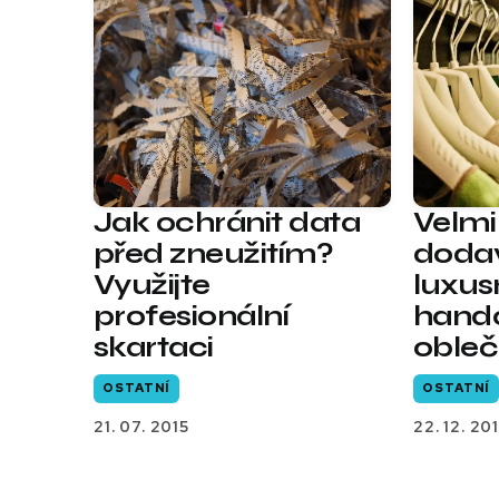
Jak ochránit data
Velmi
před zneužitím?
dodav
Využijte
luxus
profesionální
hand
skartaci
obleč
OSTATNÍ
OSTATNÍ
21. 07. 2015
22. 12. 201