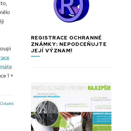
 to,
 mělo
ji
REGISTRACE OCHRANNÉ
ZNÁMKY: NEPODCEŇUJTE
koupi
JEJÍ VÝZNAM!
race
máte
ce 1 +
Ostatní