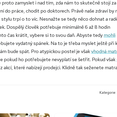
 proto zamyslet i nad tím, zda nám to skutečně stojí za
ní do práce, chodit po doktorech. Právě naše zdraví by
stylu trpí o to víc. Nesnažte se tedy něco dohnat a radě
ek. Dospělý člověk potřebuje minimálně 6 až 8 hodin
to čas krátit, vybere si to svou daň. Abyste tedy
mohli
ebujete vydatný spánek. Na to je třeba myslet ještě při 
nám bude spát. Pro atypickou postel je však
vhodná mat
ale pokud ho potřebujete nevyplatí se šetřit. Pokud však
z akcí, které nabízejí prodejci. Klidně tak seženete matra
Kategorie: