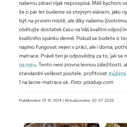
našemu zdraví nijak neprospívá. Měli bychom se
že o pár let budeme se stejným elánem, jako ny
být na prvním místě, ale díky našemu životnímu 
obětujte dostatek času na Váš kvalitní odpočin
kvalitního spánku denně. Pokud se budete o ten
naplno fungovat nejen v práci, ale i doma, potř
matrace. Právě ten je odpovědný za to, jak se 
na míru
. Tento není zrovna levnou záležitostí, 
standardní velikost postele, profitovat
můžete
1 na lacne-matrace.sk.
Foto: pixabay.com
Publikováno: 01. 10. 2014 / Aktualizováno: 30. 07. 2026