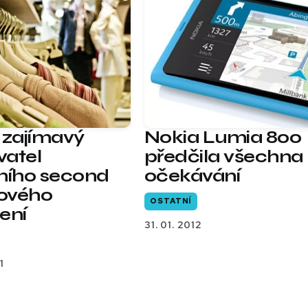
 zajímavý
Nokia Lumia 800
atel
předčila všechna
ního second
očekávání
ového
OSTATNÍ
ení
31. 01. 2012
1