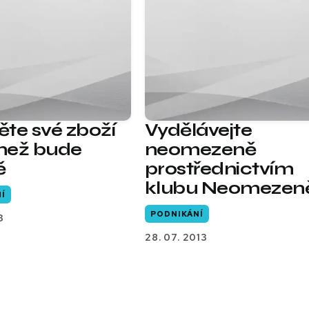
těte své zboží
Vydělávejte
 než bude
neomezeně
ě
prostřednictvím
klubu Neomezen
Í
PODNIKÁNÍ
3
28. 07. 2013