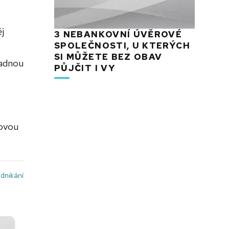
j
3 NEBANKOVNÍ ÚVĚROVÉ
SPOLEČNOSTI, U KTERÝCH
SI MŮŽETE BEZ OBAV
nadnou
PŮJČIT I VY
dovou
dnikání