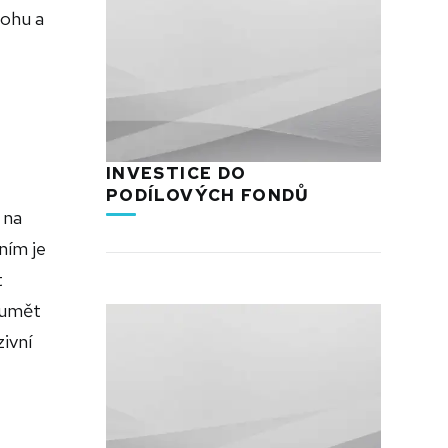
lohu a
INVESTICE DO
PODÍLOVÝCH FONDŮ
 na
ním je
t
e umět
ivní