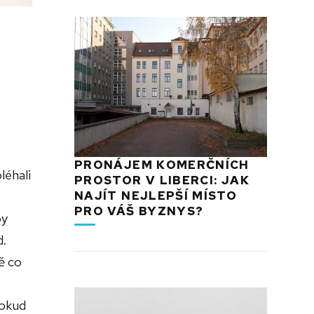
PRONÁJEM KOMERČNÍCH
léhali
PROSTOR V LIBERCI: JAK
NAJÍT NEJLEPŠÍ MÍSTO
PRO VÁŠ BYZNYS?
by
d.
ě co
dokud