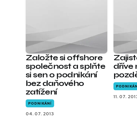
Založte si offshore
Zajis
společnost a splňte
dříve
si sen o podnikání
pozd
bez daňového
PODNIKÁN
zatížení
11. 07. 201
PODNIKÁNÍ
04. 07. 2013