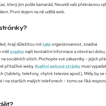
az, který jim pošle kamarád. Neuvidí vaši překrásnou vý
em. První dojem na ně udělá web.
stránky?
d, hrají důležitou roli
také
organizovanost, snadná
y měl
snadno
najít kontaktní informace a otevírací dobu,
 na sociálních sítích. Pochopte své zákazníky – jejich přá
lně přitažlivé weby.
Kvalitní webové stránky
musí vypada
ch (tablety, telefony, chytré televize apod.). Měly by s
é i na starších malých telefonech – tomu se říká responz
idět?