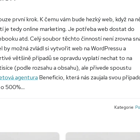
uze první krok. K čemu vám bude hezký web, když na ně
stí je tedy online marketing. Je potřeba web dostat do
ebooku atd. Celý soubor těchto činností není zrovna s
el by možná zvládl si vytvořit web na WordPressu a
rtivé většině případů se opravdu vyplatí nechat to na
tisíce (podle rozsahu a obsahu), ale přivede spoustu
etová agentura
Beneficio, která nás zaujala svou přípa
 o 500%...
Kategorie:
Po