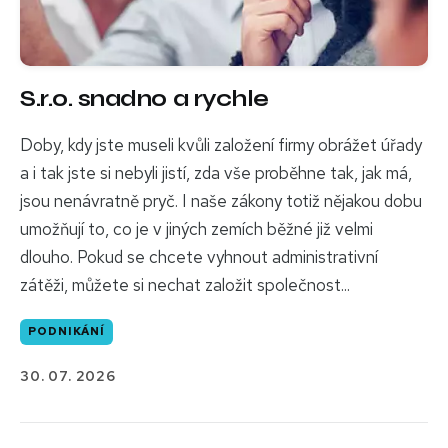
S.r.o. snadno a rychle
Doby, kdy jste museli kvůli založení firmy obrážet úřady
a i tak jste si nebyli jistí, zda vše proběhne tak, jak má,
jsou nenávratně pryč. I naše zákony totiž nějakou dobu
umožňují to, co je v jiných zemích běžné již velmi
dlouho. Pokud se chcete vyhnout administrativní
zátěži, můžete si nechat založit společnost...
PODNIKÁNÍ
30. 07. 2026