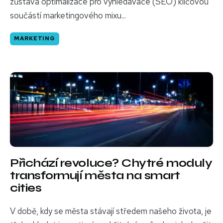
zůstává optimalizace pro vyhledávače (SEO) klíčovou
součástí marketingového mixu...
MARKETING
Přichází revoluce? Chytré moduly
transformují města na smart
cities
V době, kdy se města stávají středem našeho života, je