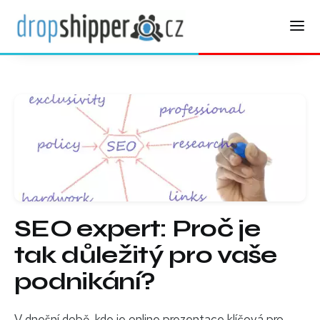
SEO expert: Proč je
tak důležitý pro vaše
podnikání?
V dnešní době, kde je online prezentace klíčová pro