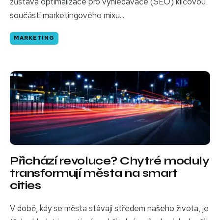
zůstává optimalizace pro vyhledávače (SEO) klíčovou
součástí marketingového mixu...
MARKETING
Přichází revoluce? Chytré moduly
transformují města na smart
cities
V době, kdy se města stávají středem našeho života, je