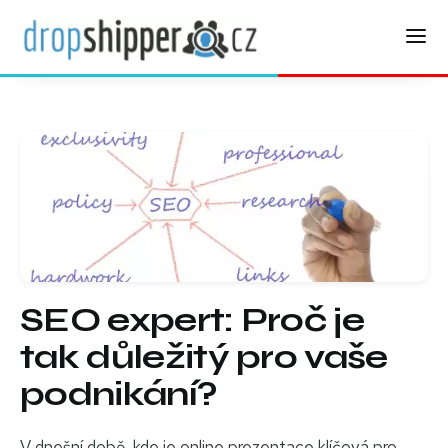
SEO expert: Proč je
tak důležitý pro vaše
podnikání?
V dnešní době, kde je online prezentace klíčová pro