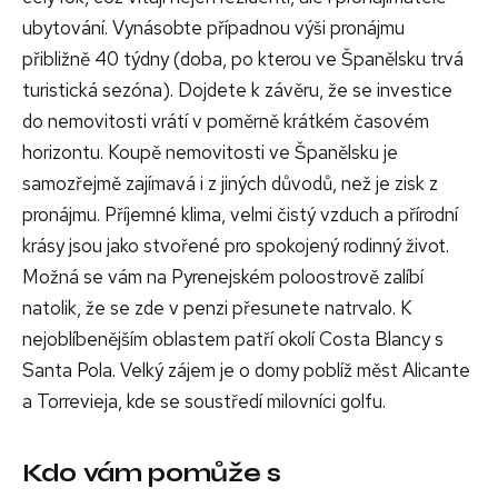
ubytování. Vynásobte případnou výši pronájmu
přibližně 40 týdny (doba, po kterou ve Španělsku trvá
turistická sezóna). Dojdete k závěru, že se investice
do nemovitosti vrátí v poměrně krátkém časovém
horizontu. Koupě nemovitosti ve Španělsku je
samozřejmě zajímavá i z jiných důvodů, než je zisk z
pronájmu. Příjemné klima, velmi čistý vzduch a přírodní
krásy jsou jako stvořené pro spokojený rodinný život.
Možná se vám na Pyrenejském poloostrově zalíbí
natolik, že se zde v penzi přesunete natrvalo. K
nejoblíbenějším oblastem patří okolí Costa Blancy s
Santa Pola. Velký zájem je o domy poblíž měst Alicante
a Torrevieja, kde se soustředí milovníci golfu.
Kdo vám pomůže s