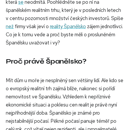
která
se
neodmítá. Poohlédněte se po ní na
španělském realitním trhu, který je v posledních letech
v centru pozornosti množství českých investorů. Spíše
než
firmy však jeví o
reality Španělsko
zájem jednotlivci.
Co je k tomu vede a proč byste měli o prosluněném
Španělsku uvažovat i vy?
Proč právě Španělsko?
Mít dům u moře je nesplněný sen většiny lidí. Ale kdo se
o evropský realitní trh zajímá blíže, nakonec si pořídí
nemovitost ve Španělsku. Vzhledem k nepříznivé
ekonomické situaci a poklesu cen realit je právě nyní
nejpříhodnější doba. Španělsko je známé pro
nejstabilnější počasí. Pěkné počasí panuje téměř po
celý rok, což vítají nejen rezidenti, ale i pronajímatelé