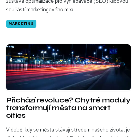
zůstává optimalizace pro vyhledávače (SEO) klíčovou
součástí marketingového mixu...
MARKETING
Přichází revoluce? Chytré moduly
transformují města na smart
cities
V době, kdy se města stávají středem našeho života, je