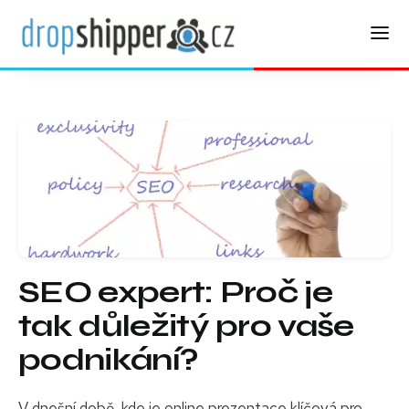
SEO expert: Proč je
tak důležitý pro vaše
podnikání?
V dnešní době, kde je online prezentace klíčová pro