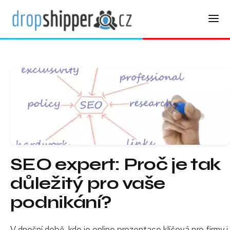
SEO expert: Proč je tak
důležitý pro vaše
podnikání?
V dnešní době, kde je online prezentace klíčová pro firmy i