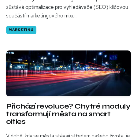
zůstává optimalizace pro vyhledávače (SEO) klíčovou
součástí marketingového mixu...
MARKETING
Přichází revoluce? Chytré moduly
transformují města na smart
cities
V době, kdy se města stávají středem našeho života, je