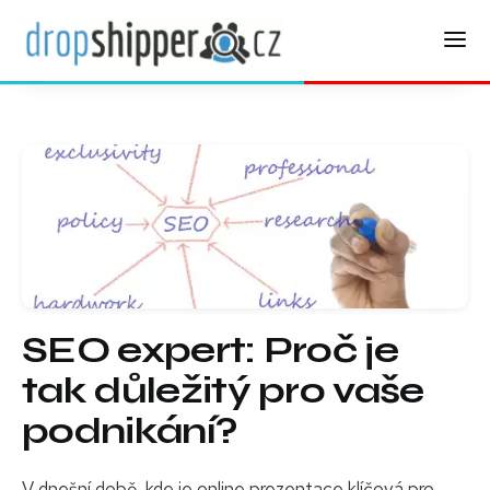
SEO expert: Proč je
tak důležitý pro vaše
podnikání?
V dnešní době, kde je online prezentace klíčová pro