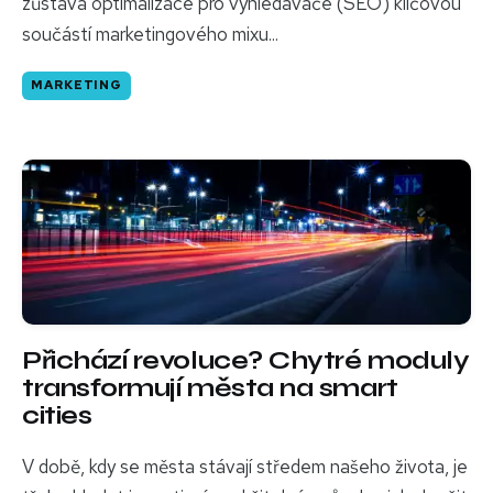
zůstává optimalizace pro vyhledávače (SEO) klíčovou
součástí marketingového mixu...
MARKETING
Přichází revoluce? Chytré moduly
transformují města na smart
cities
V době, kdy se města stávají středem našeho života, je