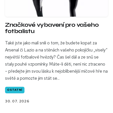
Značkové vybavení pro vašeho
fotbalistu
Také jste jako malí snili o tom, že budete kopat za
Arsenal či Lazio a na stěnách vašeho pokojíčku „visely“
největší fotbalové hvězdy? Čas šel dál a ze snů se
staly pouhé vzpomínky. Máte-li děti, není nic ztraceno
– předejte jim svou lásku k nejoblíbenější míčové hře na
světě a pomozte jim stát se...
OSTATNÍ
30. 07. 2026