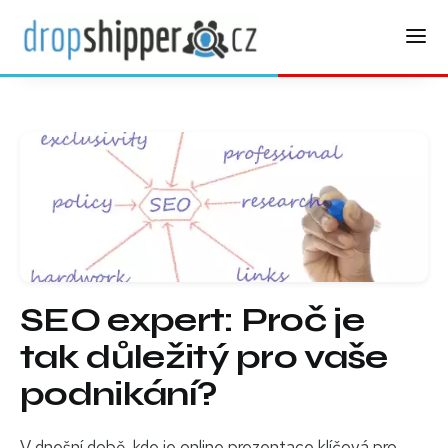
SEO expert: Proč je
tak důležitý pro vaše
podnikání?
V dnešní době, kde je online prezentace klíčová pro