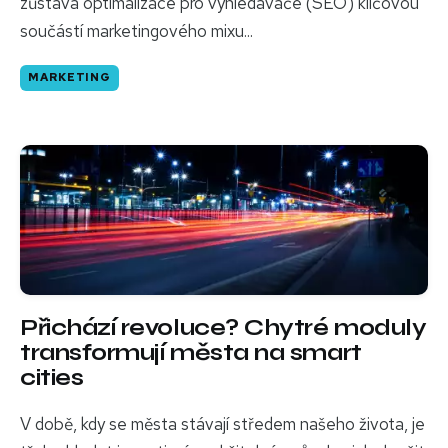
zůstává optimalizace pro vyhledávače (SEO) klíčovou
součástí marketingového mixu...
MARKETING
Přichází revoluce? Chytré moduly
transformují města na smart
cities
V době, kdy se města stávají středem našeho života, je