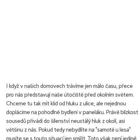
I když v našich domovech trávíme jen málo času, přece
pro nás představují naše útočiště před okolním světem.
Chceme tu tak mít klid od hluku z ulice, ale nejednou
doplácíme na pohodlné bydlení v paneláku. Právě blízkost
sousedů přivádí do šílenství neustálý hluk z okolí, asi
většinu z nás. Pokud tedy nebydlíte na "samotě u lesa"
musíte se s touto situací jen smířit. Toto však není jediné