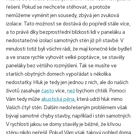
řešení.
Pokud se nechcete stěhovat, a protože
nemůžeme vyměnit jen sousedy, zbývá jen zvuková
izolace. Tato možnost se dostává do popředí stále více,
a to právě díky bezprostřední blízkosti lidí v paneláku a
nedostatečné izolací samotných stěn již při stavbě. V
minulosti totiž byli všichni rádi, že mají konečně kde bydlet
a ve snaze rychle vyhovět velké poptávce, se stavěly
paneláky bez většího rozmýšlení. Tak se musíte ve
starších obytných domech vypořádat s několika
nedostatky. Hluk je tedy jen jednou z nich, ale do našich
životů zasahuje
často
více,
než
bychom chtěli. Pomoci
Vám tedy může
akustická pěna
, která udrží hluk mimo
Vašich čtyř stěn. Dalším nedořešeným problémem však
bývají samotné chyby stavby, například i stěn samotných.
V rychlosti jakou se domy stavěly je běžné, že křivou
stěnu nikdo neřešil. Pokud Vám však takový pohled doma