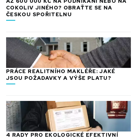
AŽ 600 000 KČ NA PODNIKÁNÍ NEBO NA
COKOLIV JINÉHO? OBRAŤTE SE NA
ČESKOU SPOŘITELNU
PRÁCE REALITNÍHO MAKLÉŘE: JAKÉ
JSOU POŽADAVKY A VÝŠE PLATU?
4 RADY PRO EKOLOGICKÉ EFEKTIVNÍ