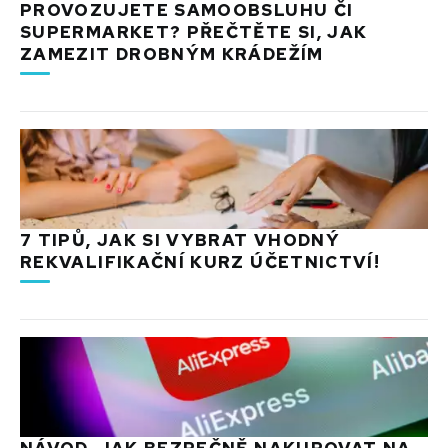
PROVOZUJETE SAMOOBSLUHU ČI
SUPERMARKET? PŘEČTĚTE SI, JAK
ZAMEZIT DROBNÝM KRÁDEŽÍM
7 TIPŮ, JAK SI VYBRAT VHODNÝ
REKVALIFIKAČNÍ KURZ ÚČETNICTVÍ!
NÁVOD, JAK BEZPEČNĚ NAKUPOVAT NA