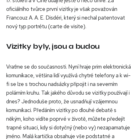
17. století a v Číně údajně ještě o něco dříve. Za
oficiálního tvůrce první vizitky je však považován
Francouz A. A. E. Disdéri, který si nechal patentovat
nový typ portrétu (carte de visite).
Vizitky byly, jsou a budou
Vraťme se do současnosti. Nyní hraje prim elektronická
komunikace, většina lidí využívá chytré telefony a k wi-
fi se lze s trochou nadsázky připojit i na severním
polárním kruhu. Tak jakého důvodu se vizitky používají i
dnes? Jednoduše proto, že usnadňují vzájemnou
komunikaci. Předáním vizitky po dlouhé debatě s
někým, koho vidíte poprvé v životě, můžete předejít
trapné situaci, kdy si dotyčný (nebo vy) nezapamatuje
jméno. Malá kartička obsahuje vše podstatné a