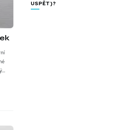
USPĚT)?
vek
ní
né
...