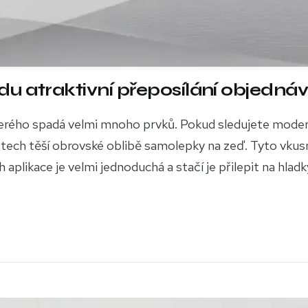
u atraktivní přeposílání objedná
 kterého spadá velmi mnoho prvků. Pokud sledujete moder
 letech těší obrovské oblibě samolepky na zeď. Tyto vkus
plikace je velmi jednoduchá a stačí je přilepit na hladký