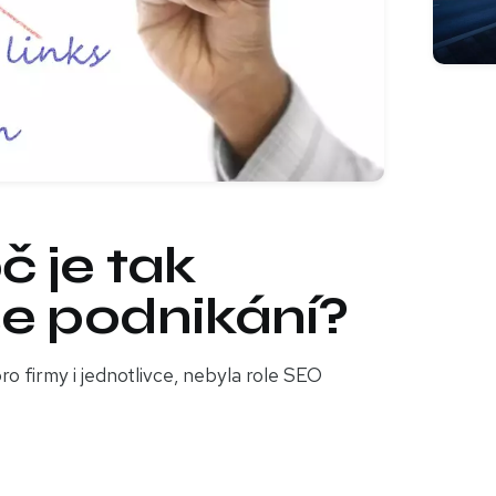
č je tak
še podnikání?
ro firmy i jednotlivce, nebyla role SEO