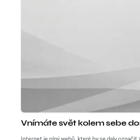
Vnímáte svět kolem sebe do
Internet je plný webů, které by se daly označit 