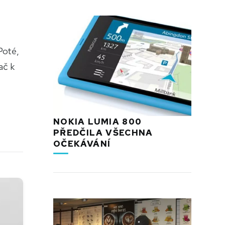
Poté,
ač k
NOKIA LUMIA 800
PŘEDČILA VŠECHNA
OČEKÁVÁNÍ