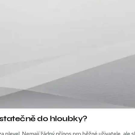
statečně do hloubky?
za plevel. Nemají žádný přínos pro běžné uživatele, ale s