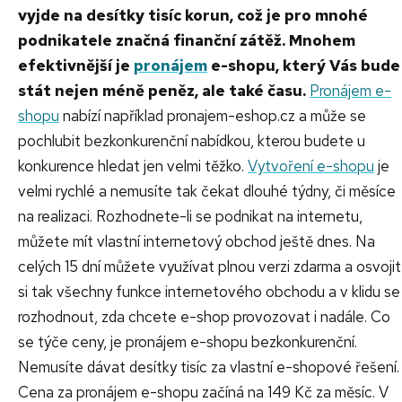
vyjde na desítky tisíc korun, což je pro mnohé
podnikatele značná finanční zátěž. Mnohem
efektivnější je
pronájem
e-shopu, který Vás bude
stát nejen méně peněz, ale také času.
Pronájem e-
shopu
nabízí například pronajem-eshop.cz a může se
pochlubit bezkonkurenční nabídkou, kterou budete u
konkurence hledat jen velmi těžko.
Vytvoření e-shopu
je
velmi rychlé a nemusíte tak čekat dlouhé týdny, či měsíce
na realizaci. Rozhodnete-li se podnikat na internetu,
můžete mít vlastní internetový obchod ještě dnes. Na
celých 15 dní můžete využívat plnou verzi zdarma a osvojit
si tak všechny funkce internetového obchodu a v klidu se
rozhodnout, zda chcete e-shop provozovat i nadále. Co
se týče ceny, je pronájem e-shopu bezkonkurenční.
Nemusíte dávat desítky tisíc za vlastní e-shopové řešení.
Cena za pronájem e-shopu začíná na 149 Kč za měsíc. V