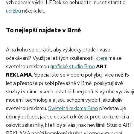
vzhledem k výdrži LEDek se nebudete muset starat o
údržbu
několik let.
To nejlepší najdete v Brně
A na koho se obrátit, aby výsledky předčili vaše
očekávání? Využijte letitých zkušeností,
které
má se
světelnou reklamou
grafické studio Brno
ART
REKLAMA
. Specialisté se v oboru pohybují více než 15
let a přestože působí převážně v Brně, poskytují své
služby i v rámci všech ostatních regionů. K výrobě využívají
moderní technologie a jsou schopni vyrobit jakoukoliv
světelnou reklamu.
Světelná reklama Brno
představuje
účinný způsob, jak se dostat o krůček před konkurenci a
oslovit zákazníky, kteří by si vás jinak nevšimli. Studio ART
REKLAMA nabízí komplexní služby, včetně vytvoření