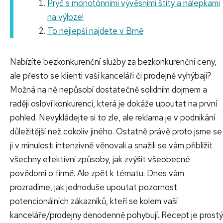
Pryč s monotónními vývěsními štíty a nálepkami
na výloze!
To nejlepší najdete v Brně
Nabízíte bezkonkurenční služby za bezkonkurenční ceny,
ale přesto se klienti vaší kanceláři či prodejně vyhýbají?
Možná na ně nepůsobí dostatečně solidním dojmem a
raději osloví konkurenci, která je dokáže upoutat na první
pohled. Nevykládejte si to zle, ale reklama je v podnikání
důležitější než cokoliv jiného. Ostatně právě proto jsme se
ji v minulosti intenzivně věnovali a snažili se vám přiblížit
všechny efektivní způsoby, jak zvýšit všeobecné
povědomí o firmě. Ale zpět k tématu. Dnes vám
prozradíme, jak jednoduše upoutat pozornost
potencionálních zákazníků, kteří se kolem vaší
kanceláře/prodejny denodenně pohybují. Recept je prostý