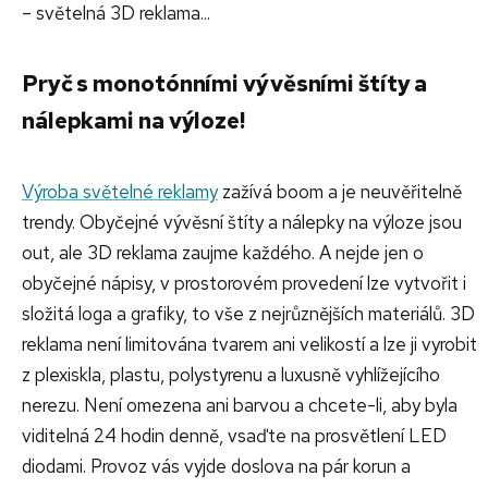
– světelná 3D reklama...
Pryč s monotónními vývěsními štíty a
nálepkami na výloze!
Výroba světelné reklamy
zažívá boom a je neuvěřitelně
trendy. Obyčejné vývěsní štíty a nálepky na výloze jsou
out, ale 3D reklama zaujme každého. A nejde jen o
obyčejné nápisy, v prostorovém provedení lze vytvořit i
složitá loga a grafiky, to vše z nejrůznějších materiálů. 3D
reklama není limitována tvarem ani velikostí a lze ji vyrobit
z plexiskla, plastu, polystyrenu a luxusně vyhlížejícího
nerezu. Není omezena ani barvou a chcete-li, aby byla
viditelná 24 hodin denně, vsaďte na prosvětlení LED
diodami. Provoz vás vyjde doslova na pár korun a