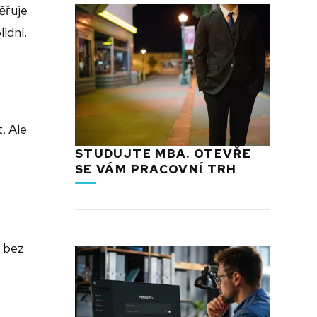
ěřuje
idní.
. Ale
STUDUJTE MBA. OTEVŘE
SE VÁM PRACOVNÍ TRH
b bez