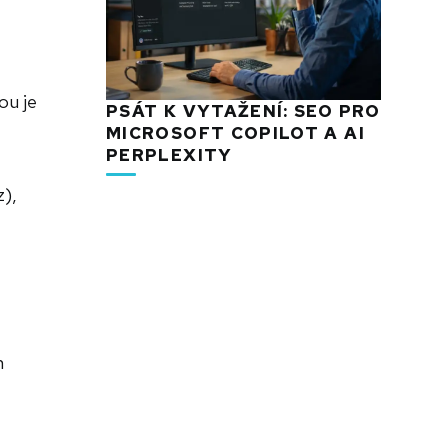
ou je
PSÁT K VYTAŽENÍ: SEO PRO
MICROSOFT COPILOT A AI
PERPLEXITY
z),
m