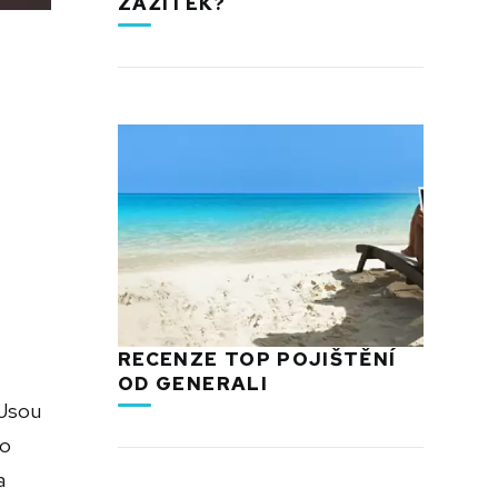
ZÁŽITEK?
RECENZE TOP POJIŠTĚNÍ
OD GENERALI
 Jsou
do
a