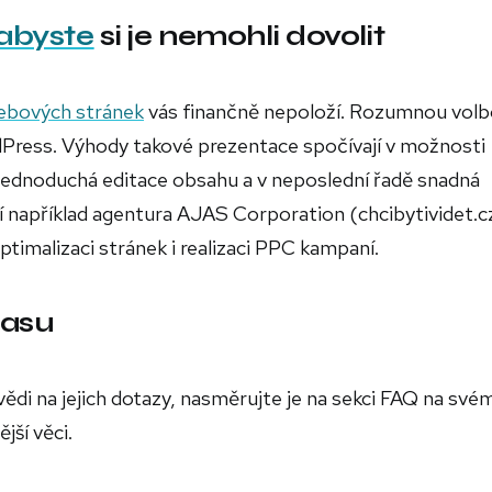
abyste
si je nemohli dovolit
ebových stránek
vás finančně nepoloží. Rozumnou volb
dPress. Výhody takové prezentace spočívají v možnosti
 jednoduchá editace obsahu a v neposlední řadě snadná
například agentura AJAS Corporation (chcibytividet.c
ptimalizaci stránek i realizaci PPC kampaní.
času
di na jejich dotazy, nasměrujte je na sekci FAQ na své
ší věci.