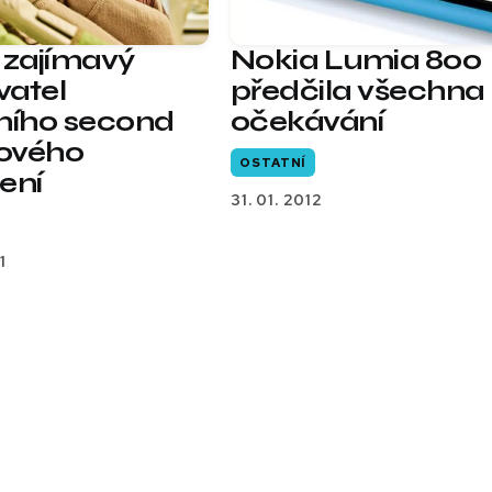
 zajímavý
Nokia Lumia 800
atel
předčila všechna
ního second
očekávání
ového
OSTATNÍ
ení
31. 01. 2012
1