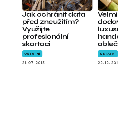
Jak ochránit data
Velmi
před zneužitím?
dodav
Využijte
luxus
profesionální
hand
skartaci
obleč
OSTATNÍ
OSTATNÍ
21. 07. 2015
22. 12. 201