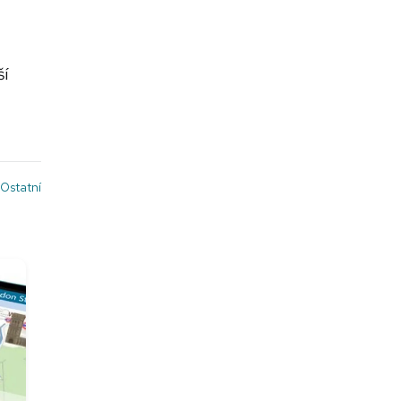
ší
Ostatní