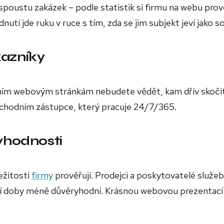
spoustu zakázek – podle statistik si firmu na webu prov
utí jde ruku v ruce s tím, zda se jim subjekt jeví jako sol
kazníky
álním webovým stránkám nebudete vědět, kam dřív skočit
chodním zástupce, který pracuje 24/7/365.
ryhodnosti
ležitosti
firmy
prověřují. Prodejci a poskytovatelé služe
ní doby méně důvěryhodní. Krásnou webovou prezentací