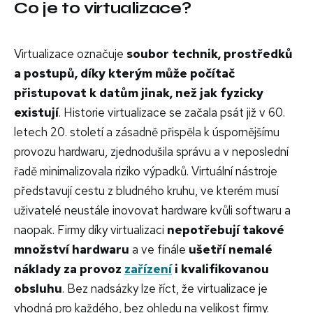
Co je to virtualizace?
Virtualizace označuje
soubor technik, prostředků
a postupů, díky kterým může počítač
přistupovat k datům jinak, než jak fyzicky
existují
. Historie virtualizace se začala psát již v 60.
letech 20. století a zásadně přispěla k úspornějšímu
provozu hardwaru, zjednodušila správu a v neposlední
řadě minimalizovala riziko výpadků. Virtuální nástroje
představují cestu z bludného kruhu, ve kterém musí
uživatelé neustále inovovat hardware kvůli softwaru a
naopak. Firmy díky virtualizaci
nepotřebují takové
množství hardwaru
a ve finále
ušetří nemalé
náklady za provoz
zařízení
i kvalifikovanou
obsluhu
. Bez nadsázky lze říct, že virtualizace je
vhodná pro každého, bez ohledu na velikost firmy.