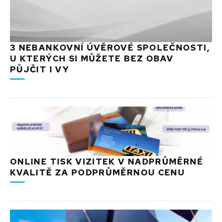
3 NEBANKOVNÍ ÚVĚROVÉ SPOLEČNOSTI,
U KTERÝCH SI MŮŽETE BEZ OBAV
PŮJČIT I VY
ONLINE TISK VIZITEK V NADPRŮMĚRNÉ
KVALITĚ ZA PODPRŮMĚRNOU CENU