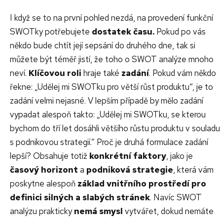
I když se to na první pohled nezdá, na provedení funkční
SWOTky potřebujete
dostatek času.
Pokud po vás
někdo bude chtít její sepsání do druhého dne, tak si
můžete být téměř jistí, že toho o SWOT analýze mnoho
neví.
Klíčovou roli
hraje také
zadání
. Pokud vám někdo
řekne: „Udělej mi SWOTku pro větší růst produktu“, je to
zadání velmi nejasné. V lepším případě by mělo zadání
vypadat alespoň takto: „Udělej mi SWOTku, se kterou
bychom do tří let dosáhli většího růstu produktu v souladu
s podnikovou strategií.” Proč je druhá formulace zadání
lepší? Obsahuje totiž
konkrétní faktory
, jako je
časový horizont
a
podniková strategie
, která vám
poskytne alespoň
základ vnitřního prostředí pro
definici silných a slabých stránek
. Navíc SWOT
analýzu prakticky
nemá smysl
vytvářet, dokud nemáte