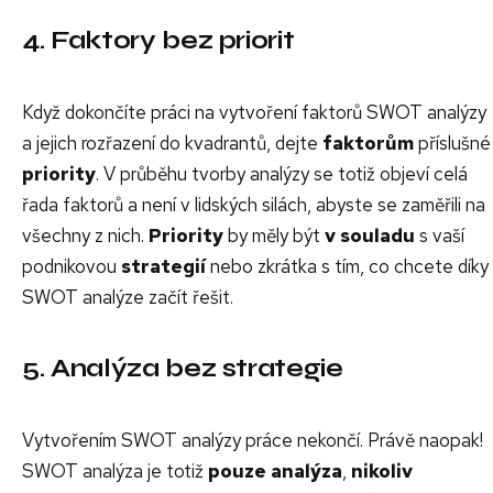
4. Faktory bez priorit
Když dokončíte práci na vytvoření faktorů SWOT analýzy
a jejich rozřazení do kvadrantů, dejte
faktorům
příslušné
priority
. V průběhu tvorby analýzy se totiž objeví celá
řada faktorů a není v lidských silách, abyste se zaměřili na
všechny z nich.
Priority
by měly být
v souladu
s vaší
podnikovou
strategií
nebo zkrátka s tím, co chcete díky
SWOT analýze začít řešit.
5. Analýza bez strategie
Vytvořením SWOT analýzy práce nekončí. Právě naopak!
SWOT analýza je totiž
pouze analýza
,
nikoliv