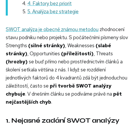
4. Faktory bez priorit
5. Analýza bez strategie
SWOT analýza je obecně známou metodou
zhodnocení
stavu podniku nebo projektu. S počátečními písmeny slov
Strengths
(silné stránky)
, Weaknesses
(slabé
stránky)
, Opportunities
(příležitosti)
, Threats
(hrozby)
se buď přímo nebo prostřednictvím článků a
školení setkala většina z nás. I když se rozdělení
jednotlivých faktorů do 4 kvadrantů zdá být jednoduchou
záležitostí, často se
při tvorbě SWOT analýzy
chybuje
. V dnešním článku se podíváme právě na
pět
nejčastějších chyb
.
1. Nejasné zadání SWOT analýzy