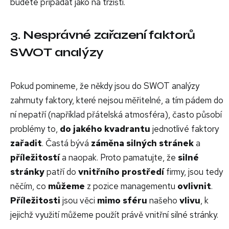
budete připadat jako na tržišti.
3. Nesprávné zařazení faktorů
SWOT analýzy
Pokud pomineme, že někdy jsou do SWOT analýzy
zahrnuty faktory, které nejsou měřitelné, a tím pádem do
ní nepatří (například přátelská atmosféra), často působí
problémy to,
do jakého kvadrantu
jednotlivé faktory
zařadit
. Častá bývá
záměna silných stránek
a
příležitostí
a naopak. Proto pamatujte, že
silné
stránky
patří do
vnitřního prostředí
firmy, jsou tedy
něčím, co
můžeme
z pozice managementu
ovlivnit
.
Příležitosti
jsou věci
mimo sféru
našeho
vlivu
, k
jejichž využití můžeme použít právě vnitřní silné stránky.