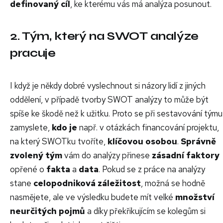
definovaný cíl
, ke kterému vás má analýza posunout.
2. Tým, který na SWOT analýze
pracuje
I když je někdy dobré vyslechnout si názory lidí z jiných
oddělení, v případě tvorby SWOT analýzy to může být
spíše ke škodě než k užitku. Proto se při sestavování týmu
zamyslete,
kdo je
např. v otázkách financování projektu,
na který SWOTku tvoříte,
klíčovou osobou
.
Správně
zvolený tým
vám do analýzy přinese
zásadní faktory
opřené o
fakta
a
data
. Pokud se z práce na analýzy
stane
celopodniková záležitost
, možná se hodně
nasmějete, ale ve výsledku budete mít velké
množství
neurčitých pojmů
a díky překřikujícím se kolegům si