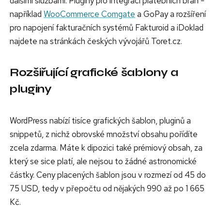
dalšími službami. Pluginy pro integraci platebních bran -
například
WooCommerce Comgate
a GoPay a rozšíření
pro napojení fakturačních systémů Fakturoid a iDoklad
najdete na stránkách českých vývojářů Toret.cz.
Rozšiřující grafické šablony a
pluginy
WordPress nabízí tisíce grafických šablon, pluginů a
snippetů, z nichž obrovské množství obsahu pořídíte
zcela zdarma. Máte k dipozici také prémiový obsah, za
který se sice platí, ale nejsou to žádné astronomické
částky. Ceny placených šablon jsou v rozmezí od 45 do
75 USD, tedy v přepočtu od nějakých 990 až po 1 665
Kč.