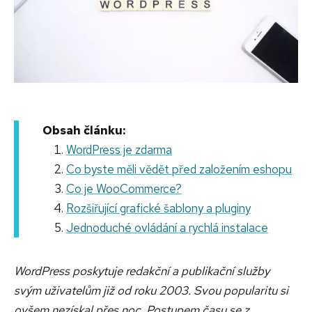
Obsah článku:
WordPress je zdarma
Co byste měli vědět před založením eshopu
Co je WooCommerce?
Rozšiřující grafické šablony a pluginy
Jednoduché ovládání a rychlá instalace
WordPress poskytuje redakční a publikační služby
svým uživatelům již od roku 2003. Svou popularitu si
ovšem nezískal přes noc. Postupem času se z