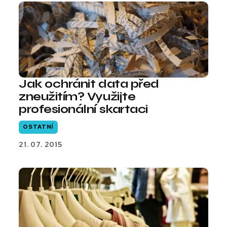
Jak ochránit data před
zneužitím? Využijte
profesionální skartaci
OSTATNÍ
21. 07. 2015