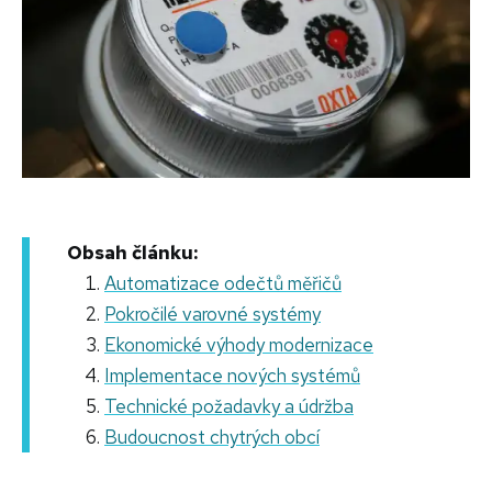
Obsah článku:
Automatizace odečtů měřičů
Pokročilé varovné systémy
Ekonomické výhody modernizace
Implementace nových systémů
Technické požadavky a údržba
Budoucnost chytrých obcí