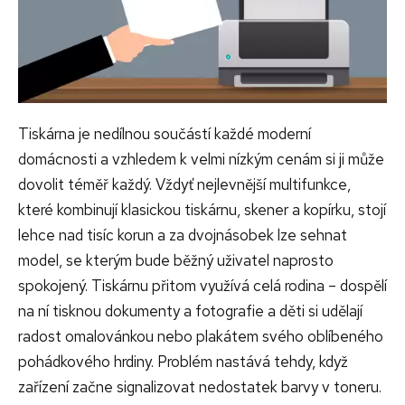
Tiskárna je nedílnou součástí každé moderní
domácnosti a vzhledem k velmi nízkým cenám si ji může
dovolit téměř každý. Vždyť nejlevnější multifunkce,
které kombinují klasickou tiskárnu, skener a kopírku, stojí
lehce nad tisíc korun a za dvojnásobek lze sehnat
model, se kterým bude běžný uživatel naprosto
spokojený. Tiskárnu přitom využívá celá rodina – dospělí
na ní tisknou dokumenty a fotografie a děti si udělají
radost omalovánkou nebo plakátem svého oblíbeného
pohádkového hrdiny. Problém nastává tehdy, když
zařízení začne signalizovat nedostatek barvy v toneru.