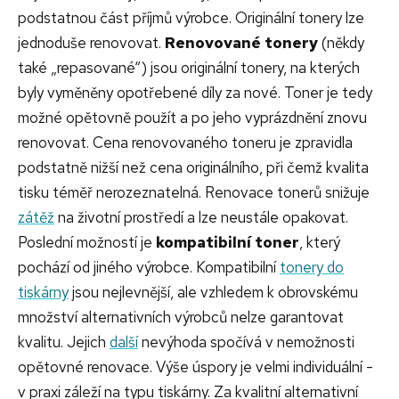
podstatnou část příjmů výrobce. Originální tonery lze
jednoduše renovovat.
Renovované tonery
(někdy
také „repasované“) jsou originální tonery, na kterých
byly vyměněny opotřebené díly za nové. Toner je tedy
možné opětovně použít a po jeho vyprázdnění znovu
renovovat. Cena renovovaného toneru je zpravidla
podstatně nižší než cena originálního, při čemž kvalita
tisku téměř nerozeznatelná. Renovace tonerů snižuje
zátěž
na životní prostředí a lze neustále opakovat.
Poslední možností je
kompatibilní toner
, který
pochází od jiného výrobce. Kompatibilní
tonery do
tiskárny
jsou nejlevnější, ale vzhledem k obrovskému
množství alternativních výrobců nelze garantovat
kvalitu. Jejich
další
nevýhoda spočívá v nemožnosti
opětovné renovace. Výše úspory je velmi individuální -
v praxi záleží na typu tiskárny. Za kvalitní alternativní