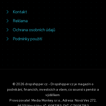
Kontakt
Reklama
Ochrana osobních údajů
Podmínky použití
© 2026 dropshipper.cz - Dropshipper.cz je magazín o
podnikání, financích, investicích a všem, co souvisí s penězi a
výdělkem.
Provozovatel: Media Monkey s.r.o., Adresa: Nová Ves 272,
46331 Nová Ves, IČ: 6087183, DIČ: CZ6087183