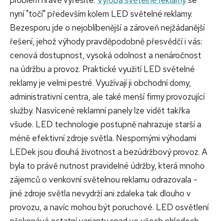
nyní "točí" především kolem LED světelné reklamy.
Bezesporu jde o nejoblíbenější a zároveň nejžádanější
řešení, jehož výhody pravděpodobně přesvědčí i vás:
cenová dostupnost, vysoká odolnost a nenáročnost
na údržbu a provoz. Praktické využití LED světelné
reklamy je velmi pestré. Využívají ji obchodní domy,
administrativní centra, ale také menší firmy provozující
služby. Nasvícené reklamní panely lze vidět takřka
všude. LED technologie postupně nahrazuje starší a
méně efektivní zdroje světla. Nespornými výhodami
LEDek jsou dlouhá životnost a bezúdržbový provoz. A
byla to právě nutnost pravidelné údržby, která mnoho
zájemců o venkovní světelnou reklamu odrazovala -
jiné zdroje světla nevydrží ani zdaleka tak dlouho v
provozu, a navíc mohou být poruchové. LED osvětlení
překonává ostatní varianty snad ve všech ohledech.