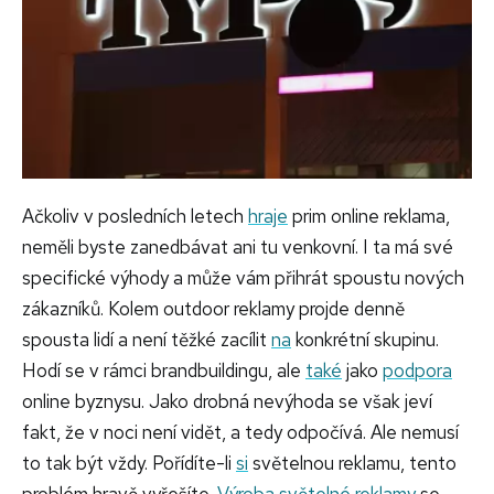
Ačkoliv v posledních letech
hraje
prim online reklama,
neměli byste zanedbávat ani tu venkovní. I ta má své
specifické výhody a může vám přihrát spoustu nových
zákazníků. Kolem outdoor reklamy projde denně
spousta lidí a není těžké zacílit
na
konkrétní skupinu.
Hodí se v rámci brandbuildingu, ale
také
jako
podpora
online byznysu. Jako drobná nevýhoda se však jeví
fakt, že v noci není vidět, a tedy odpočívá. Ale nemusí
to tak být vždy. Pořídíte-li
si
světelnou reklamu, tento
problém hravě vyřešíte.
Výroba světelné reklamy
se