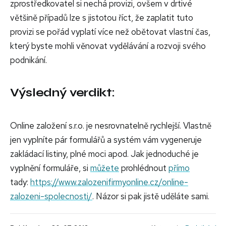
zprostředkovatel si nechá provizi, ovšem v drtivé
většině případů lze s jistotou říct, že zaplatit tuto
provizi se pořád vyplatí více než obětovat vlastní čas,
který byste mohli věnovat vydělávání a rozvoji svého
podnikání.
Výsledný verdikt:
Online založení s.r.o. je nesrovnatelně rychlejší. Vlastně
jen vyplníte pár formulářů a systém vám vygeneruje
zakládací listiny, plné moci apod. Jak jednoduché je
vyplnění formuláře, si
můžete
prohlédnout
přímo
tady:
https://www.zalozenifirmyonline.cz/online-
zalozeni-spolecnosti/
. Názor si pak jistě uděláte sami.