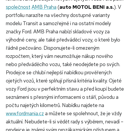
společnost
AMB Praha
(
auto MOTOL BENI a.s.
). V
portfoliu narazíte na všechny dostupné varianty
modelu Transit a samozřejmě i na ostatní modely
značky Ford. AMB Praha nabízí skladové vozy za
výhodné ceny, ale také předváděcí vozy, o které bylo
řádně pečováno. Disponujete-li omezeným
rozpočtem, který vám neumožňuje nákup nového
nebo předváděcího vozu, také neodejdete po svých.
Prodejce se chlubí nejlepší nabídkou prověřených
ojetých vozů, které splňují přísná kritéria kvality. Ojeté
vozy Ford jsou v perfektním stavu a před koupí budete
seznámeni s přesnými informacemi o stáří, původu a
počtu najetých kilometrů. Nabídku najdete na
www.fordmania.cz
a můžete se spolehnout, že je vždy
aktuální. Nebudete-li si vědět rady s výběrem, nevadí –
prodejce je známý svým prozákaznickým přístupem a