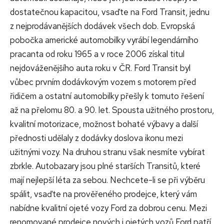
dostatečnou kapacitou, vsaďte na Ford Transit, jednu
z nejprodávanějších dodávek všech dob. Evropská
pobočka americké automobilky vyrábí legendárního
pracanta od roku 1965 a v roce 2006 získal titul
nejdováženějšího auta roku v ČR.
Ford Transit byl
vůbec prvním dodávkovým vozem s motorem před
řidičem a ostatní automobilky přešly k tomuto řešení
až na přelomu 80. a 90. let. Spousta užitného prostoru,
kvalitní motorizace, možnost bohaté výbavy a další
přednosti udělaly z dodávky doslova ikonu mezi
užitnými vozy. Na druhou stranu však nesmíte vybírat
zbrkle. Autobazary jsou plné starších Transitů, které
mají nejlepší léta za sebou. Nechcete-li se při výběru
spálit, vsaďte na prověřeného prodejce, který vám
nabídne kvalitní ojeté vozy Ford za dobrou cenu. Mezi
renomované prodejce nových i ojetých vozů Ford patří