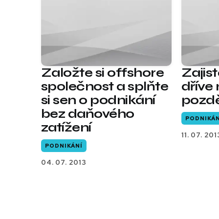
Založte si offshore
Zajis
společnost a splňte
dříve
si sen o podnikání
pozd
bez daňového
PODNIKÁN
zatížení
11. 07. 201
PODNIKÁNÍ
04. 07. 2013