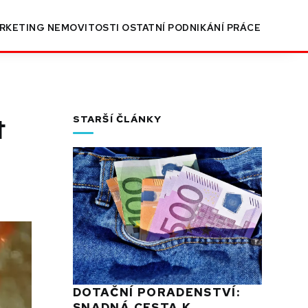
RKETING
NEMOVITOSTI
OSTATNÍ
PODNIKÁNÍ
PRÁCE
t
STARŠÍ ČLÁNKY
DOTAČNÍ PORADENSTVÍ:
SNADNÁ CESTA K