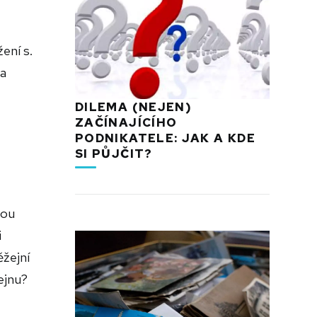
ení s.
 a
DILEMA (NEJEN)
ZAČÍNAJÍCÍHO
PODNIKATELE: JAK A KDE
SI PŮJČIT?
nou
i
ěžejní
ejnu?