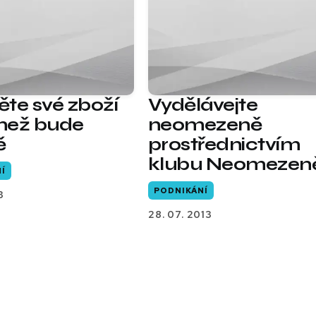
těte své zboží
Vydělávejte
 než bude
neomezeně
ě
prostřednictvím
klubu Neomezen
Í
PODNIKÁNÍ
3
28. 07. 2013