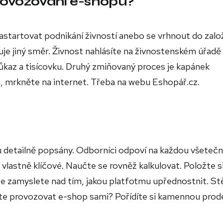
provozování e-shopu?
nastartovat podnikání živností anebo se vrhnout do založ
e jiný směr. Živnost nahlásíte na živnostenském úřadě
az a tisícovku. Druhý zmiňovaný proces je kapánek
pu, mrkněte na internet. Třeba na webu Eshopář.cz.
 detailně popsány. Odborníci odpoví na každou všeteč
vlastně klíčové. Naučte se rovněž kalkulovat. Položte s
se zamyslete nad tím, jakou platfotmu upřednostnit. St
te provozovat e-shop sami? Pořídíte si kamennou prod