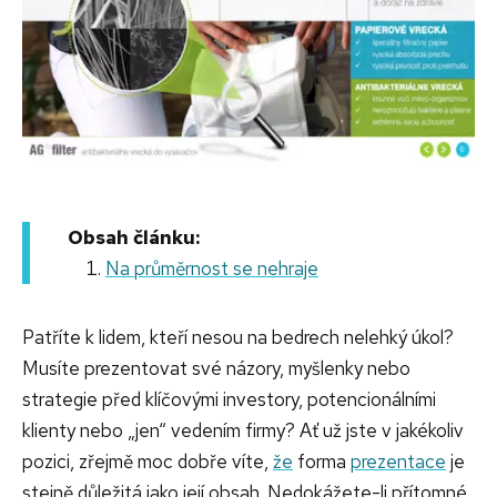
Obsah článku:
Na průměrnost se nehraje
Patříte k lidem, kteří nesou na bedrech nelehký úkol?
Musíte prezentovat své názory, myšlenky nebo
strategie před klíčovými investory, potencionálními
klienty nebo „jen“ vedením firmy? Ať už jste v jakékoliv
pozici, zřejmě moc dobře víte,
že
forma
prezentace
je
stejně důležitá jako její obsah. Nedokážete-li přítomné