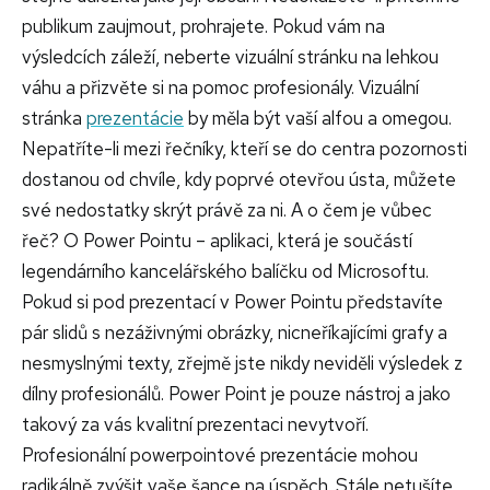
publikum zaujmout, prohrajete. Pokud vám na
výsledcích záleží, neberte vizuální stránku na lehkou
váhu a přizvěte si na pomoc profesionály.
Vizuální
stránka
prezentácie
by měla být vaší alfou a omegou.
Nepatříte-li mezi řečníky, kteří se do centra pozornosti
dostanou od chvíle, kdy poprvé otevřou ústa, můžete
své nedostatky skrýt právě za ni. A o čem je vůbec
řeč? O Power Pointu – aplikaci, která je součástí
legendárního kancelářského balíčku od Microsoftu.
Pokud si pod prezentací v Power Pointu představíte
pár slidů s nezáživnými obrázky, nicneříkajícími grafy a
nesmyslnými texty, zřejmě jste nikdy neviděli výsledek z
dílny profesionálů. Power Point je pouze nástroj a jako
takový za vás kvalitní prezentaci nevytvoří.
Profesionální powerpointové prezentácie mohou
radikálně zvýšit vaše šance na úspěch. Stále netušíte,