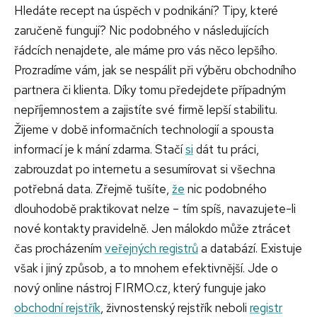
Hledáte recept na úspěch v podnikání? Tipy, které
zaručeně fungují? Nic podobného v následujících
řádcích nenajdete, ale máme pro vás něco lepšího.
Prozradíme vám, jak se nespálit při výběru obchodního
partnera či klienta. Díky tomu předejdete případným
nepříjemnostem a zajistíte své firmě lepší stabilitu.
Žijeme v době informačních technologií a spousta
informací je k mání zdarma. Stačí
si
dát tu práci,
zabrouzdat po internetu a sesumírovat si všechna
potřebná data. Zřejmě tušíte,
že
nic podobného
dlouhodobě praktikovat nelze – tím spíš, navazujete-li
nové kontakty pravidelně. Jen málokdo může ztrácet
čas procházením
veřejných registrů
a databází. Existuje
však i jiný způsob, a to mnohem efektivnější. Jde o
nový online nástroj FIRMO.cz, který funguje jako
obchodní rejstřík
, živnostenský rejstřík neboli
registr