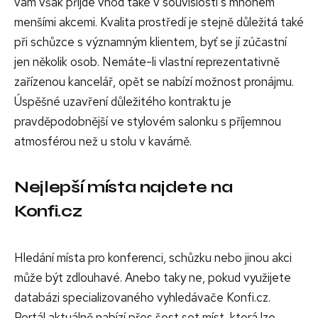
vám však přijde vhod také v souvislosti s mnohem
menšími akcemi. Kvalita prostředí je stejně důležitá také
při schůzce s významným klientem, byť se jí zúčastní
jen několik osob. Nemáte-li vlastní reprezentativně
zařízenou kancelář, opět se nabízí možnost pronájmu.
Úspěšné uzavření důležitého kontraktu je
pravděpodobnější ve stylovém salonku s příjemnou
atmosférou než u stolu v kavárně.
Nejlepší místa najdete na
Konfi.cz
Hledání místa pro konferenci, schůzku nebo jinou akci
může být zdlouhavé. Anebo taky ne, pokud využijete
databázi specializovaného vyhledávače Konfi.cz.
Portál aktuálně nabízí přes šest set míst, která lze