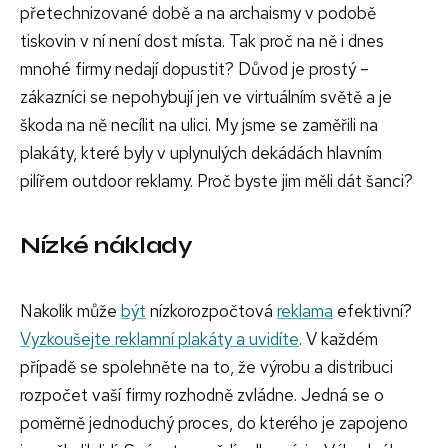
přetechnizované době a na archaismy v podobě
tiskovin v ní není dost místa. Tak proč na ně i dnes
mnohé firmy nedají dopustit? Důvod je prostý –
zákazníci se nepohybují jen ve virtuálním světě a je
škoda na ně necílit na ulici. My jsme se zaměřili na
plakáty, které byly v uplynulých dekádách hlavním
pilířem outdoor reklamy. Proč byste jim měli dát šanci?
Nízké náklady
Nakolik může
být
nízkorozpočtová
reklama
efektivní?
Vyzkoušejte reklamní plakáty a uvidíte
. V každém
případě se spolehněte na to, že výrobu a distribuci
rozpočet vaší firmy rozhodně zvládne. Jedná se o
poměrně jednoduchý proces, do kterého je zapojeno