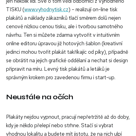
jen několik lidí. Své o tom vědí odborníci z Výhodného
TISKU (
www.vyhodnytisk.cz
) – realizují on-line tisk
plakátů a náklady zákazníků tlačí směrem dolů nejen
cenově nízkou cenou tisku, ale i tvorbou samotného
návrhu. Ten si můžete zdarma vytvořit v intuitivním
online editoru úpravou již hotových šablon (kreativní
jedinci mohou tvořit plakát takříkajíc od píky), případně
se obrátit na jejich grafické oddělaní a nechat si design
připravit na míru. Levný tisk plakátů a letáků je
správným krokem pro zavedenou firmu i start-up.
Neustále na očích
Plakáty nejdou vypnout, pracují nepřetržitě až do doby,
kdy je někdo přelepí nebo strhne. Stačí si vybrat
vhodnou lokalitu a budete mít jistotu, že na nich ulpí