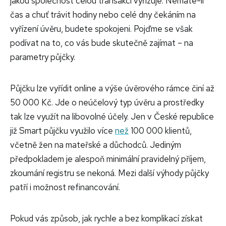
jakou společnost celou transakci vyřizuje. Nemáte-li
čas a chuť trávit hodiny nebo celé dny čekáním na
vyřízení úvěru, budete spokojeni. Pojďme se však
podívat na to, co vás bude skutečně zajímat – na
parametry půjčky.
Půjčku lze vyřídit online a výše úvěrového rámce činí až
50 000 Kč. Jde o neúčelový typ úvěru a prostředky
tak lze využít na libovolné účely. Jen v České republice
již Smart půjčku využilo více
než
100 000 klientů,
včetně žen na mateřské a důchodců. Jediným
předpokladem je alespoň minimální pravidelný příjem,
zkoumání registru se nekoná. Mezi další výhody půjčky
patří i možnost refinancování.
Pokud vás způsob, jak rychle a bez komplikací získat