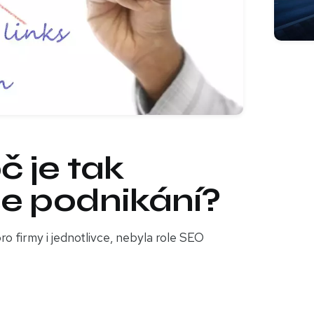
č je tak
še podnikání?
ro firmy i jednotlivce, nebyla role SEO