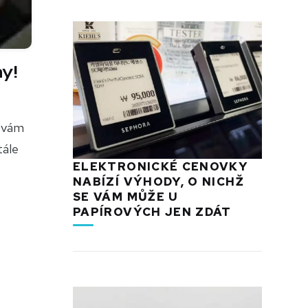
y!
s vám
tále
ELEKTRONICKÉ CENOVKY
NABÍZÍ VÝHODY, O NICHŽ
SE VÁM MŮŽE U
PAPÍROVÝCH JEN ZDÁT