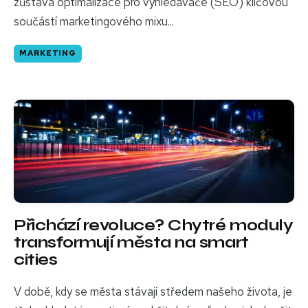
zůstává optimalizace pro vyhledávače (SEO) klíčovou
součástí marketingového mixu...
MARKETING
Přichází revoluce? Chytré moduly
transformují města na smart
cities
V době, kdy se města stávají středem našeho života, je