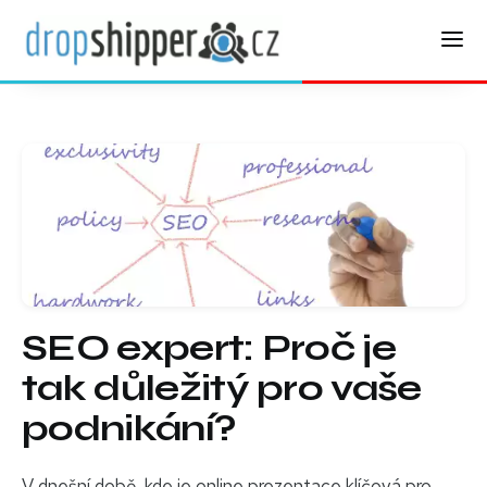
SEO expert: Proč je
tak důležitý pro vaše
podnikání?
V dnešní době, kde je online prezentace klíčová pro