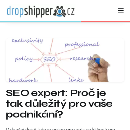
SEO expert: Proč je
tak důležitý pro vaše
podnikání?
V dnešní době, kde je online prezentace klíčová pro