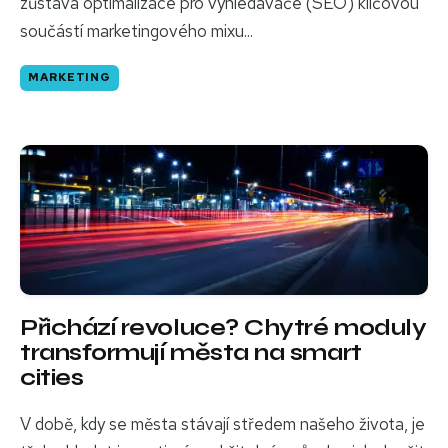
zůstává optimalizace pro vyhledávače (SEO) klíčovou
součástí marketingového mixu...
MARKETING
Přichází revoluce? Chytré moduly
transformují města na smart
cities
V době, kdy se města stávají středem našeho života, je