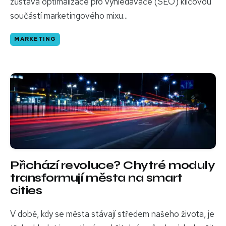
zůstává optimalizace pro vyhledávače (SEO) klíčovou
součástí marketingového mixu...
MARKETING
Přichází revoluce? Chytré moduly
transformují města na smart
cities
V době, kdy se města stávají středem našeho života, je