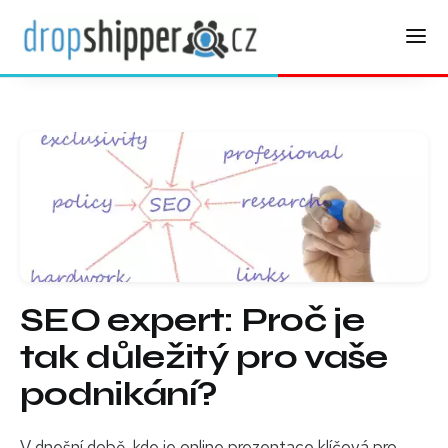
SEO expert: Proč je
tak důležitý pro vaše
podnikání?
V dnešní době, kde je online prezentace klíčová pro