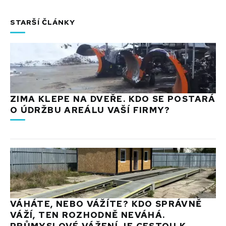
STARŠÍ ČLÁNKY
ZIMA KLEPE NA DVEŘE. KDO SE POSTARÁ
O ÚDRŽBU AREÁLU VAŠÍ FIRMY?
VÁHÁTE, NEBO VÁŽÍTE? KDO SPRÁVNĚ
VÁŽÍ, TEN ROZHODNĚ NEVÁHÁ.
PRŮMYSLOVÉ VÁŽENÍ JE CESTOU K