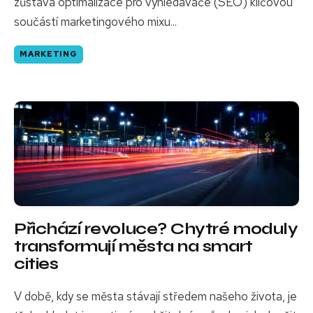
zůstává optimalizace pro vyhledávače (SEO) klíčovou
součástí marketingového mixu...
MARKETING
Přichází revoluce? Chytré moduly
transformují města na smart
cities
V době, kdy se města stávají středem našeho života, je