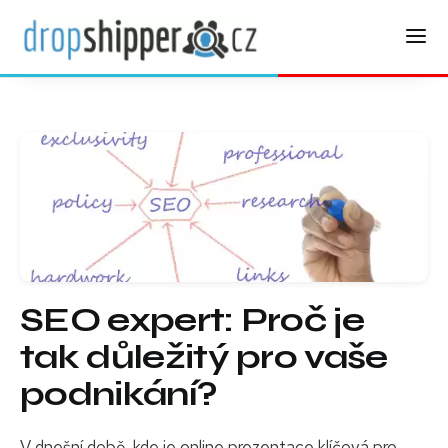
SEO expert: Proč je
tak důležitý pro vaše
podnikání?
V dnešní době, kde je online prezentace klíčová pro