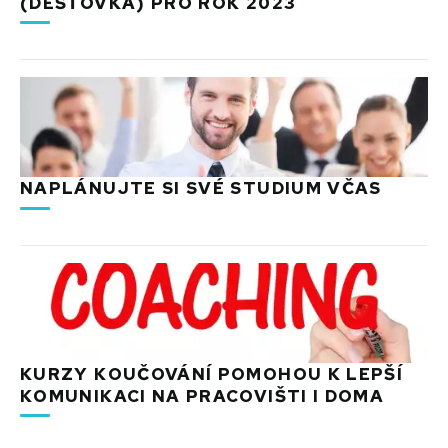
(DEŠŤOVKA) PRO ROK 2023
NAPLÁNUJTE SI SVÉ STUDIUM VČAS
KURZY KOUČOVÁNÍ POMOHOU K LEPŠÍ
KOMUNIKACI NA PRACOVIŠTI I DOMA