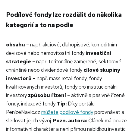
Podílové fondy lze rozdělit do několika
kategorií a to na podle
obsahu
– např. akciové, dluhopisové, komoditním
devizové nebo nemovitostní fondy
investiční
strategie
– např. teritoriálně zaměřené, sektorové,
chráněné nebo dividendové fondy
cílové skupiny
investorů
– např. mass retail fondy, fondy
kvalifikovaných investorů, fondy pro institucionální
investory
způsobu řízení
– aktivně a pasivně řízené
fondy, indexové fondy
Tip:
Díky portálu
PenízeNavíc.cz
můžete
podílové fondy
porovnávat a
sledovat jejich vývoj.
Pozn. autora:
Článek má pouze
informativní charakter a není přímou nabídkou investic.