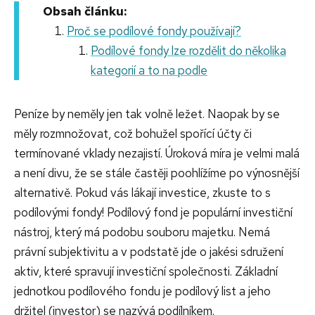
Obsah článku:
Proč se podílové fondy používají?
Podílové fondy lze rozdělit do několika
kategorií a to na podle
Peníze by neměly jen tak volně ležet. Naopak by se
měly rozmnožovat, což bohužel spořící účty či
termínované vklady nezajistí. Úroková míra je velmi malá
a není divu, že se stále častěji poohlížíme po výnosnější
alternativě. Pokud vás lákají investice, zkuste to s
podílovými fondy!
Podílový fond je populární investiční
nástroj, který má podobu souboru majetku. Nemá
právní subjektivitu a v podstatě jde o jakési sdružení
aktiv, které spravují investiční společnosti. Základní
jednotkou podílového fondu je podílový list a jeho
držitel (investor) se nazývá podílníkem.