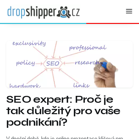
SEO expert: Proč je
tak důležitý pro vaše
podnikání?
V dnešní době, kde je online prezentace klíčová pro