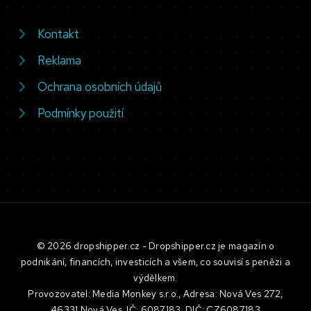
Kontakt
Reklama
Ochrana osobních údajů
Podmínky použití
© 2026 dropshipper.cz - Dropshipper.cz je magazín o
podnikání, financích, investicích a všem, co souvisí s penězi a
výdělkem.
Provozovatel: Media Monkey s.r.o., Adresa: Nová Ves 272,
46331 Nová Ves, IČ: 6087183, DIČ: CZ6087183