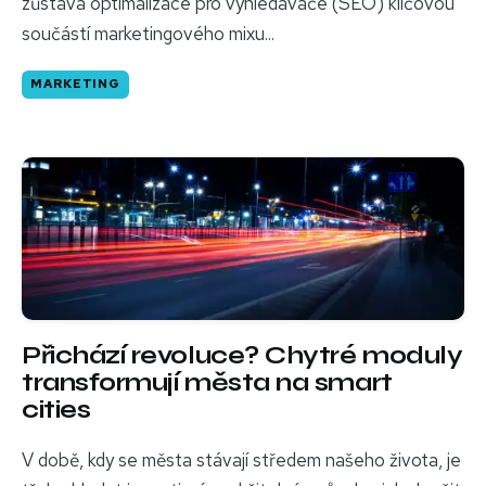
zůstává optimalizace pro vyhledávače (SEO) klíčovou
součástí marketingového mixu...
MARKETING
Přichází revoluce? Chytré moduly
transformují města na smart
cities
V době, kdy se města stávají středem našeho života, je