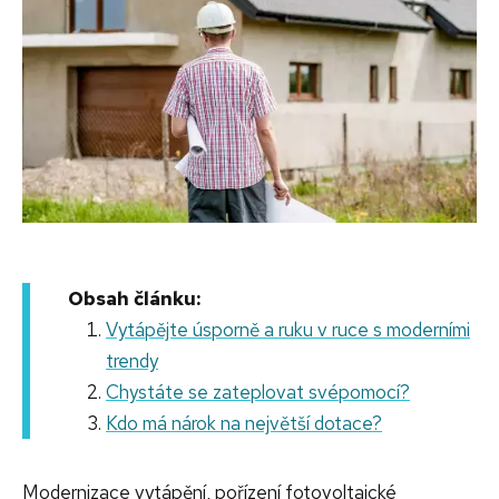
Obsah článku:
Vytápějte úsporně a ruku v ruce s moderními
trendy
Chystáte se zateplovat svépomocí?
Kdo má nárok na největší dotace?
Modernizace vytápění, pořízení fotovoltaické