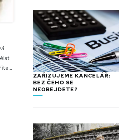
vi
ělat
te...
ZAŘIZUJEME KANCELÁŘ:
BEZ ČEHO SE
NEOBEJDETE?