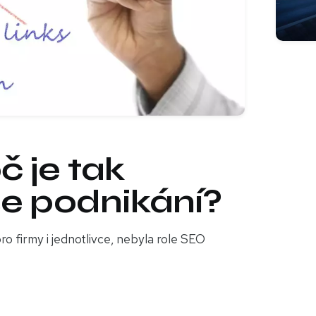
č je tak
še podnikání?
ro firmy i jednotlivce, nebyla role SEO