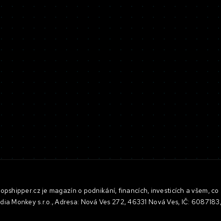
pshipper.cz je magazín o podnikání, financích, investicích a všem, co 
dia Monkey s.r.o., Adresa: Nová Ves 272, 46331 Nová Ves, IČ: 608718