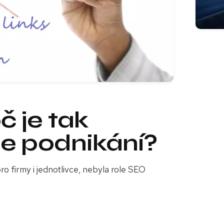
č je tak
še podnikání?
ro firmy i jednotlivce, nebyla role SEO