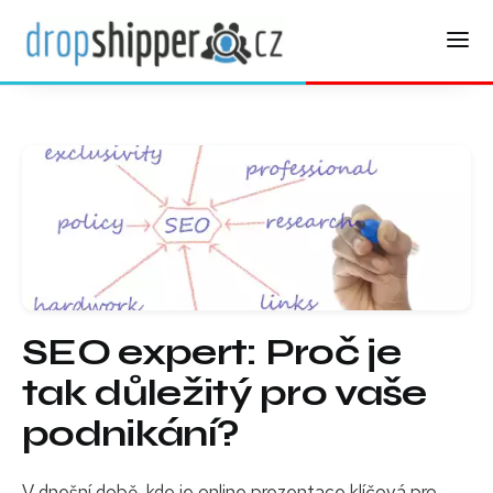
SEO expert: Proč je
tak důležitý pro vaše
podnikání?
V dnešní době, kde je online prezentace klíčová pro