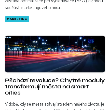
zůstává optimalizace pro vyhledávače (SEO) klíčovou
součástí marketingového mixu...
MARKETING
Přichází revoluce? Chytré moduly
transformují města na smart
cities
V době, kdy se města stávají středem našeho života, je