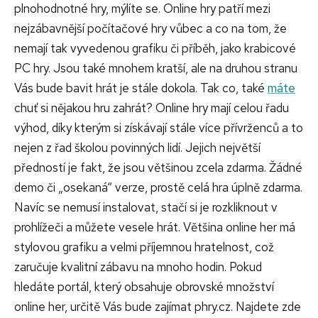
plnohodnotné hry, mýlíte se. Online hry patří mezi
nejzábavnější počítačové hry vůbec a co na tom, že
nemají tak vyvedenou grafiku či příběh, jako krabicové
PC hry. Jsou také mnohem kratší, ale na druhou stranu
Vás bude bavit hrát je stále dokola. Tak co, také
máte
chuť si nějakou hru zahrát?
Online hry mají celou řadu
výhod, díky kterým si získávají stále více přívrženců a to
nejen z řad školou povinných lidí. Jejich největší
předností je fakt, že jsou většinou zcela zdarma. Žádné
demo či „osekaná“ verze, prostě celá hra úplně zdarma.
Navíc se nemusí instalovat, stačí si je rozkliknout v
prohlížeči a můžete vesele hrát. Většina online her má
stylovou grafiku a velmi příjemnou hratelnost, což
zaručuje kvalitní zábavu na mnoho hodin. Pokud
hledáte portál, který obsahuje obrovské množství
online her, určitě Vás bude zajímat phry.cz. Najdete zde