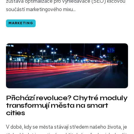
zůstává optimalizace pro vyhledávače (SEO) klíčovou
součástí marketingového mixu...
MARKETING
Přichází revoluce? Chytré moduly
transformují města na smart
cities
V době, kdy se města stávají středem našeho života, je