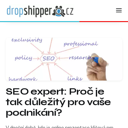
SEO expert: Proč je
tak důležitý pro vaše
podnikání?
V dnešní době, kde je online prezentace klíčová pro