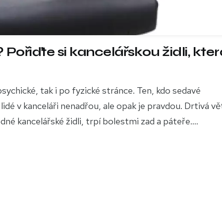
 Pořiďte si kancelářskou židli, kter
 psychické, tak i po fyzické stránce. Ten, kdo sedavé
dé v kanceláři nenadřou, ale opak je pravdou. Drtivá vě
né kancelářské židli, trpí bolestmi zad a páteře....