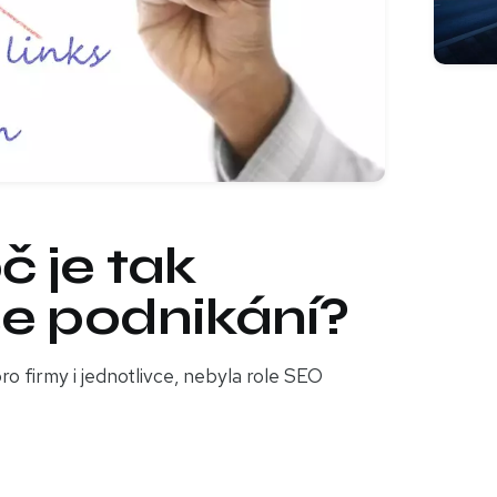
č je tak
še podnikání?
ro firmy i jednotlivce, nebyla role SEO