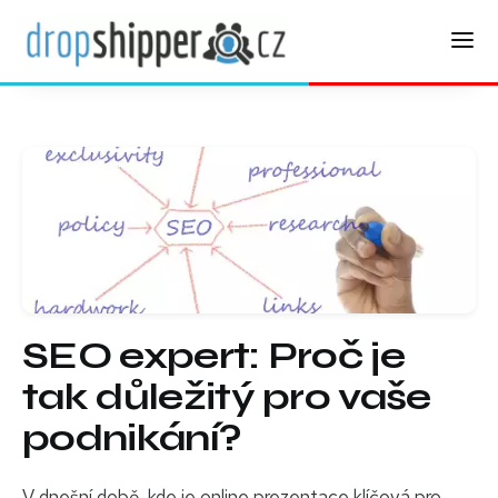
SEO expert: Proč je
tak důležitý pro vaše
podnikání?
V dnešní době, kde je online prezentace klíčová pro