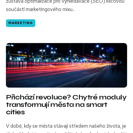
zůstává optimalizace pro vyhledávače (SEO) klíčovou
součástí marketingového mixu...
MARKETING
Přichází revoluce? Chytré moduly
transformují města na smart
cities
V době, kdy se města stávají středem našeho života, je