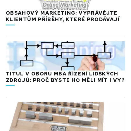
OBSAHOVÝ MARKETING: VYPRÁVĚJTE
KLIENTŮM PŘÍBĚHY, KTERÉ PRODÁVAJÍ
TITUL V OBORU MBA ŘÍZENÍ LIDSKÝCH
ZDROJŮ: PROČ BYSTE HO MĚLI MÍT I VY?